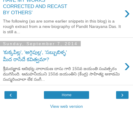
HAVE MY WORKS
›
CORRECTED AND RECAST
BY OTHERS’
The following (as are some earlier snippets in this blog) is a
rough extract from a new biography of Pandit Narayana Das. It
is still a...
Sunday, September 7, 2014
'కుక్కపిల్ల', 'అగ్గిపుల్ల', 'సబ్బుబిళ్ళ'
›
మీద రాసేదే కవిత్వమా?
శ్రీమదజ్జాడ ఆదిభట్ల నారాయణ దాసు గారి 150వ జయంతి సంవత్సరం
ముగిసింది. ఆమహనీయుని 150వ జయంతిని (కేంద్ర) సాహిత్య అకాడమి
సంస్మరించాలా లేక సంగీ...
‹
›
Home
View web version