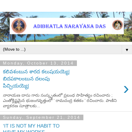
▼
Monday, October 13, 2014
కలివశంబున శారద కలుషయయ్యె|
బిదపకాలంబున దలంపు
›
పిచ్చియయ్యె|
నారాయణ దాసు గారు సంస్కృతంలో ప్రబంధ సాహిత్యం రచించారు ;
ఎంతోక్లిష్టమైన భుజంగవృత్తంలో ‘ రామచంద్ర శతకం ’ రచించారు. పాణిని
వ్యాకరణ సూత్రాలకు...
Sunday, September 21, 2014
‘IT IS NOT MY HABIT TO