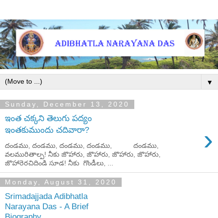
▼
Sunday, December 13, 2020
ఇంత చక్కని తెలుగు పద్యం
›
ఇంతకుముందు చదివారా?
దండము, దండము, దండము, దండము, దండము,
వలమురితాల్ప! నీకు జొహారు, జొహారు, జొహారు, జొహారు,
జొహారెరచిదిండి సూడ! నీకు గొండీలు, ...
Monday, August 31, 2020
Srimadajjada Adibhatla
Narayana Das - A Brief
Biography