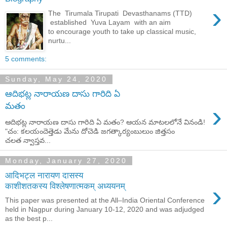
›
The Tirumala Tirupati Devasthanams (TTD)
established Yuva Layam with an aim
to encourage youth to take up classical music,
nurtu...
5 comments:
Sunday, May 24, 2020
ఆదిభట్ల నారాయణ దాసు గారిది ఏ
›
మతం
ఆదిభట్ల నారాయణ దాసు గారిది ఏ మతం? ఆయన మాటలలోనే వినండి!
"చం: కలయందెత్తెడు మేను దోచెడి జగత్కార్యంబులుం జిత్తసం
చలత న్వాస్తవ...
Monday, January 27, 2020
आदिभट्ल नारायण दासस्य
›
काशीशतकस्य विश्लेषणात्मकम् अध्ययनम्
This paper was presented at the All–India Oriental Conference
held in Nagpur during January 10-12, 2020 and was adjudged
as the best p...