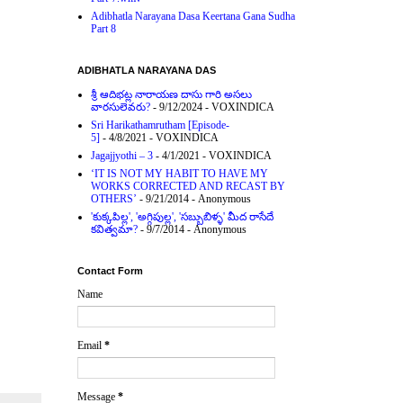
Adibhatla Narayana Dasa Keertana Gana Sudha
Part 8
ADIBHATLA NARAYANA DAS
శ్రీ ఆదిభట్ల నారాయణ దాసు గారి అసలు
వారసులెవరు?
- 9/12/2024
- VOXINDICA
Sri Harikathamrutham [Episode-
5]
- 4/8/2021
- VOXINDICA
Jagajjyothi – 3
- 4/1/2021
- VOXINDICA
‘IT IS NOT MY HABIT TO HAVE MY
WORKS CORRECTED AND RECAST BY
OTHERS’
- 9/21/2014
- Anonymous
'కుక్కపిల్ల', 'అగ్గిపుల్ల', 'సబ్బుబిళ్ళ' మీద రాసేదే
కవిత్వమా?
- 9/7/2014
- Anonymous
Contact Form
Name
Email
*
Message
*