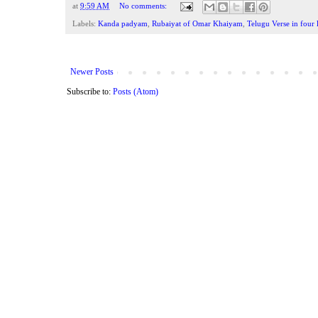
at
9:59 AM
No comments:
Labels:
Kanda padyam
,
Rubaiyat of Omar Khaiyam
,
Telugu Verse in four
Newer Posts
Subscribe to:
Posts (Atom)