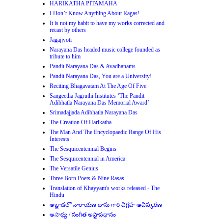
HARIKATHA PITAMAHA
I Don’t Know Anything About Ragas!
It is not my habit to have my works corrected and
recast by others
Jagajjyoti
Narayana Das headed music college founded as
tribute to him
Pandit Narayana Das & Avadhanams
Pandit Narayana Das, You are a University!
Reciting Bhagavatam At The Age Of Five
Sangeetha Jagruthi Institutes ‘The Pandit
Adibhatla Narayana Das Memorial Award’
Srimadajjada Adibhatla Narayana Das
The Creation Of Harikatha
The Man And The Encyclopaedic Range Of His
Interests
The Sesquicentennial Begins
The Sesquicentennial in America
The Versatile Genius
Three Born Poets & Nine Rasas
Translation of Khayyam's works released - The
Hindu
అజ్జాడలో నారాయణ దాసు గారి విగ్రహ ఆవిష్కరణ
అసాధ్య / సంగీత అష్టావధానం