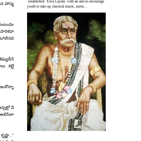
established Yuva Layam with an aim to encourage
న హాస్య
youth to take up classical music, nurtu...
 సంబంధం
న హరికధా
ిగిలినది
ష్యుడిని
ాలు కట్టి
;
ఇంకొన్నా
ప్పట్లో
వి
అలిసేలా
కృష్ణా
...”