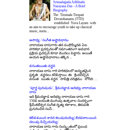
Srimadajjada Adibhatla
Narayana Das - A Brief
Biography
The Tirumala Tirupati
Devasthanams (TTD)
established Yuva Layam with
an aim to encourage youth to take up classical
music, nurtu...
అసాధ్య / సంగీత అష్టావధానం
నారాయణ దాసుగారు తన పంథొమ్మిదవ ఏట
హరికధా ప్రదర్సనలతో సమాంతరంగా అవధాన
ప్రక్రియ ప్రదర్సన కూడా మొదలు పెట్టారు. అయితే
అయన అష్టావధానాలు తక్కిన ...
వసంతఋతు వర్ణన
నారాయణ దాసు గారి హరికధలలొ అద్భుతమైన
ప్రకృతి వర్ణనలు కనిపిస్తాయి. ఈ క్రిందనిచ్చిన
వసంత ఋతు వర్ణన సావిత్రి చరిత్రము లోనిది: ...
‘పూర్ణ పురుషుడు’, శ్రీమదజ్జాడ ఆదిభట్ల నారాయణ
దాసు
ఇది శ్రీమదజ్జాడ ఆదిభట్ల నారాయణ దాసు గారి
150వ జయంతి ముగింపు ఉత్సవాల సందర్భంగా
శ్రీవేంకటేశ్వర సంగీత నృత్య కళాశాల, తిరుపతి
ప్రచురించిన సంస్...
కలివశంబున శారద కలుషయయ్యె| బిదపకాలంబున
దలంపు పిచ్చియయ్యె|
నారాయణ దాసు గారు సంస్కృతంలో ప్రబంధ