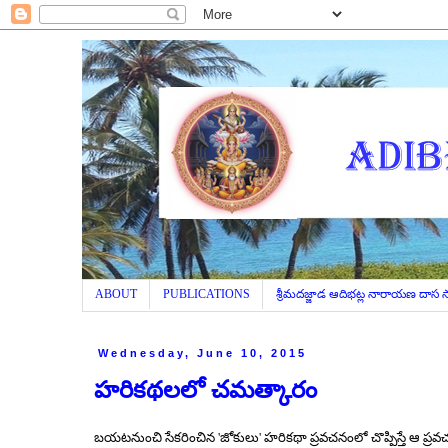
ABOUT
PUBLICATIONS
శ్రీమదజ్జాడ ఆదిభట్ల నారాయణ దాస
Wednesday, June 10, 2015
హరికథ​లలో చమత్కారం
బయటనుంచి సేకరించిన
'
జోకులు
'
హరికథా ప్రవచనంలో చొప్పిస్తే ఆ ప