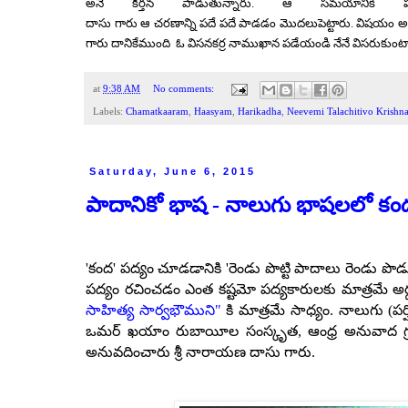
అనే
కీర్తన
పాడుతున్నారు.
ఆ
సమయానికి
దాసు
గారు
ఆ
చరణాన్ని
పదే
పదే
పాడడం
మొదలుపెట్టారు.
విషయం
అ
గారు
దానికేముంది
ఓ
విసనకర్ర
నాముఖాన
పడేయండి
నేనే
విసరుకుంట
at
9:38 AM
No comments:
Labels:
Chamatkaaram
,
Haasyam
,
Harikadha
,
Neevemi Talachitivo Krishn
Saturday, June 6, 2015
పాదానికో భాష - నాలుగు భాషలలో కం
'కంద' పద్యం చూడడానికి 'రెండు పొట్టి పాదాలు రెండు పొడ
పద్యం రచించడం ఎంత కష్టమో
పద్యకారులకు మాత్రమే అ
సాహిత్య సార్వభౌముని"
కి మాత్రమే సాధ్యం. నాలుగు
(పర
ఒమర్ ఖయాం రుబాయీల సంస్కృత, ఆంధ్ర అనువాద గ్రం
అనువదించారు
శ్రీ
నారాయణ దాసు గారు.