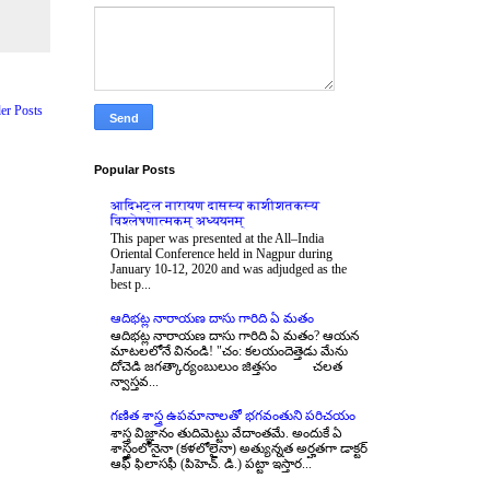
er Posts
Popular Posts
आदिभट्ल नारायण दासस्य काशीशतकस्य
विश्लेषणात्मकम् अध्ययनम्
This paper was presented at the All–India
Oriental Conference held in Nagpur during
January 10-12, 2020 and was adjudged as the
best p...
ఆదిభట్ల నారాయణ దాసు గారిది ఏ మతం
ఆదిభట్ల నారాయణ దాసు గారిది ఏ మతం? ఆయన
మాటలలోనే వినండి! "చం: కలయందెత్తెడు మేను
దోచెడి జగత్కార్యంబులుం జిత్తసం చలత
న్వాస్తవ...
గణిత శాస్త్ర ఉపమానాలతో భగవంతుని పరిచయం
శాస్త్ర విజ్ఞానం తుదిమెట్టు వేదాంతమే. అందుకే ఏ
శాస్త్రంలోనైనా (కళలోలైనా) అత్యున్నత అర్హతగా డాక్టర్
ఆఫ్ ఫిలాసఫీ (పిహెచ్. డి.) పట్టా ఇస్తార...