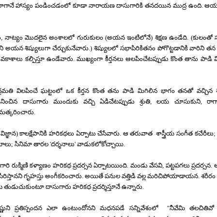
ాగానే హాస్యం పండించడంలో కూడా నారాయణ దాసుగారికి తనదయిన ముద్ర ఉంది. ఆయ
ం
,
నాట్యం మొదలైన అంశాలలో గురుకులం (అయన ఇంటిలోనే) శిక్షణ ఉండేది. (కులంతో
రిని అయన శిష్యులుగా చేర్చుకునేవారు.)
శిష్యులలో సభాపిరికితనం పోగొట్టడానికి వారిని త
వకాశాలు కల్పిస్తూ ఉండేవారు. ముఖ్యంగా కీర్తనలు ఆలపించేటప్పుడు కొంత తాను పాడి మ
్రమతి విలపించే ఘట్టంలో ఒక కీర్తన కొంత తను పాడి మిగిలిన భాగం తనతో వచ్చిన శి
నించిన దాసుగారు ముందుకు వచ్చి ఏడిచేటప్పుడు శ్రుతి
,
లయ చూసుకుని
,
రాగ
చమత్కరించారు.
,
విజ్ఞాన)
కాలక్షేపానికి
హరికథలు
ఏర్పాటు
చేసేవారు.
ఆ
తరువాత
శాస్త్రీయ
సంగీత
కచేరీలు
రమాలు
;
సినిమా
తారల
'
దర్శనాలు
'
వాడుకలోకోచ్చాయి.
గారి
రుక్మిణి
కళ్యాణం
హరికథ
ప్రదర్సన
ఏర్పాటయింది.
మండు
వేసవి
,
పట్టపగలు
ప్రదర్సన.
అ
సిరిస్తానని
గృహస్తు
అంగీకరించారు.
అయితే
పనుల
వత్తిడి
వల్ల
మరిచిపోయాడాయన.
శరీరం
ట
తుడుచుకుంటూ
దాసుగారు
హరికధ
ప్రదర్శిస్తూనే
ఉన్నారు.
ష్ణుని
ప్రతిస్పందన
ఎలా
ఉంటుందోనని
మధనపడే
సన్నివేశంలో
"
నీవేమి
తలచితివో