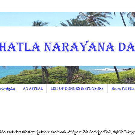
 సాహిత్యము
AN APPEAL
LIST OF DONORS & SPONSORS
Books Pdf Files
్రవచనం అతుకుల బొంతలా కృతకంగా ఉంటుంది. హాస్యం అనేది సందర్భంలోంచి
,
కథలోంచి స్వా