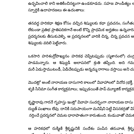
ఉద్భవించాలి కాని అతికించినట్టుగా ఉండకూడదు.
సహజ పాండిత్యం ల
స్పూర్తికి ఉదాహరణలు ఈ ఉదంతాలు:
తనవద్ద హరికథా శిక్షణ కోసం వచ్చిన శిష్యులకు కథా ప్రవచనం
,
సంగీత
లేకుండా ప్రతిభ ప్రాతిపదికగానే అంటే కొన్ని ప్రాధమిక అర్హతలు ఉన్నవా
ప్రదర్శనలకు తీసుకువెళ్ళి
,
ఆ
ప్రదర్శనలలో
వారికి చిన్న
,
చిన్న
ప్రవచన
అ
శిష్యులకు వదిలి పెట్టేవారు.
ఒకసారి హరిశంద్రోపాఖ్యనం హరికథ చెప్పేటప్పుడు (స్మశానంలో) చంద
పాడమన్నారు. ఆ శిష్యుడి ఆలాపనలో శ్రుతి తప్పింది. అది గమ
మరీ
ఏడుస్తాముటండీ
,
ఏడిచేటప్పుడు
అన్నమ్మ రాగాలు వస్తాయి అని 
మొదట్లో
అంటే
నారాయణ
దాసుగారి
కాలంలో
వివాహాలలో
వినోద
(
భక్తీ
ళ్ళకి
సినిమా
సంగీత
కార్యక్రమాలు
;
ఇప్పుడయితే
పాప్
మ్యూజిక్
కార్యక్
కృష్ణారావు
గారనే
గృహస్తు
ఇంట్లో
వివాహ
సందర్భంగా
నారాయణ
దాసు
ద్యుత్
పంఖాలు
లేవు.
దానికి
సదుపాయంగా
మనిషిని
పెట్టి
విసనకర్రతో
వి
నర్తించే
ప్రదర్శనలో
చెమట
ధారాపాతంగా
కారుతుంది.
కండువాతో
చెమ
ఆ
హరికధలో
రుక్మిణి
శ్రీకృష్ణునికి
సందేశం
పంపిన
తరువాత
,
శ్రీకృ