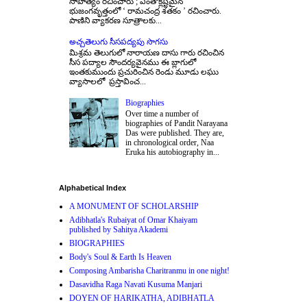
సాహిత్యం రచించారు ; ఎంతోక్లిష్టమైన
భుజంగవృత్తంలో ‘ రామచంద్ర శతకం ’ రచించారు.
పాణిని వ్యాకరణ సూత్రాలకు...
అచ్చతెలుగు సీసపద్యపు సొగసు
మిశ్రమ తెలుగులో నారాయణ దాసు గారు రచించిన
సీస పద్యాల సౌందర్యవైనము ఈ బ్లాగులో
ఇంతకుముందు ప్రచురించిన రెండు మూడు లఘు
వ్యాసాలలో ప్రస్తావించ...
Biographies
Over time a number of
biographies of Pandit Narayana
Das were published. They are,
in chronological order, Naa
Eruka his autobiography in...
Alphabetical Index
A MONUMENT OF SCHOLARSHIP
Adibhatla's Rubaiyat of Omar Khaiyam
published by Sahitya Akademi
BIOGRAPHIES
Body's Soul & Earth Is Heaven
Composing Ambarisha Charitranmu in one night!
Dasavidha Raga Navati Kusuma Manjari
DOYEN OF HARIKATHA, ADIBHATLA