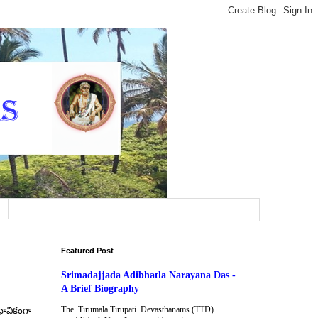
Featured Post
Srimadajjada Adibhatla Narayana Das -
A Brief Biography
The Tirumala Tirupati Devasthanams (TTD)
భావికంగా