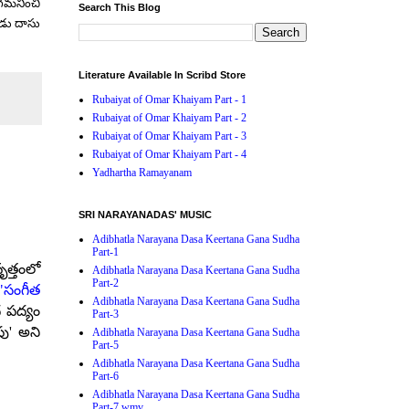
గమనించి
Search This Blog
డు
దాసు
Literature Available In Scribd Store
Rubaiyat of Omar Khaiyam Part - 1
Rubaiyat of Omar Khaiyam Part - 2
Rubaiyat of Omar Khaiyam Part - 3
Rubaiyat of Omar Khaiyam Part - 4
Yadhartha Ramayanam
SRI NARAYANADAS' MUSIC
Adibhatla Narayana Dasa Keertana Gana Sudha
Part-1
ృత్తంలో
Adibhatla Narayana Dasa Keertana Gana Sudha
Part-2
"సంగీత
Adibhatla Narayana Dasa Keertana Gana Sudha
 పద్యం
Part-3
ుపు' అని
Adibhatla Narayana Dasa Keertana Gana Sudha
Part-5
Adibhatla Narayana Dasa Keertana Gana Sudha
Part-6
Adibhatla Narayana Dasa Keertana Gana Sudha
Part-7.wmv