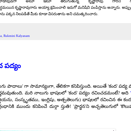
హడావుడిగా
అటూ
ఇటూ
తిరుగుతున్న కృష్ణారావు
గారిని
ర్ధమయిన
కృష్ణారావుగారు
అయ్యా
క్షమించాలి
ఇదుగో
మనిషిని
పంపిస్తాను
అన్నారు.
అప్పు
ాను
పక్కన
నిలపడితే
మీకు
కూడా
విసరుతాను
అని
చమత్కరించారు.
aa
,
Rukmini Kalyanam
ద పద్యం
ుగు పాదాలు' గా సామాన్యంగా, తేలికగా కనిపిస్తుంది. అయితే 'కంద' పద్య వ
ర్ధమవుతుంది. మరి నాలుగు భాషలలో 'కంద'
పద్యం రచించడమంటే? అది
్షియను, సంస్కృతము, ఇంగ్లిషు,
అత్చతెలుగు)
భాషలలో
రచించిన ఈ కంద
ధానికి ముందు కనిపించే
దుర్గా స్తుతి! 'ప్రార్ధన'ని అచ్చతెలుగులో 'కొల