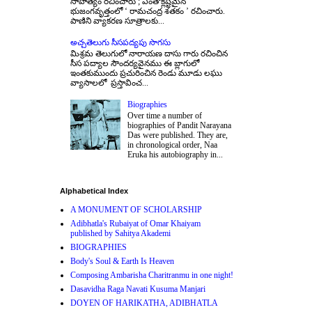
సాహిత్యం రచించారు ; ఎంతోక్లిష్టమైన
భుజంగవృత్తంలో ‘ రామచంద్ర శతకం ’ రచించారు.
పాణిని వ్యాకరణ సూత్రాలకు...
అచ్చతెలుగు సీసపద్యపు సొగసు
మిశ్రమ తెలుగులో నారాయణ దాసు గారు రచించిన
సీస పద్యాల సౌందర్యవైనము ఈ బ్లాగులో
ఇంతకుముందు ప్రచురించిన రెండు మూడు లఘు
వ్యాసాలలో ప్రస్తావించ...
Biographies
Over time a number of
biographies of Pandit Narayana
Das were published. They are,
in chronological order, Naa
Eruka his autobiography in...
Alphabetical Index
A MONUMENT OF SCHOLARSHIP
Adibhatla's Rubaiyat of Omar Khaiyam
published by Sahitya Akademi
BIOGRAPHIES
Body's Soul & Earth Is Heaven
Composing Ambarisha Charitranmu in one night!
Dasavidha Raga Navati Kusuma Manjari
DOYEN OF HARIKATHA, ADIBHATLA