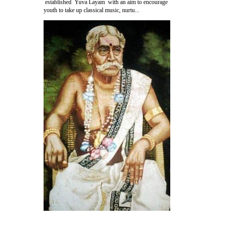
established Yuva Layam with an aim to encourage
youth to take up classical music, nurtu...