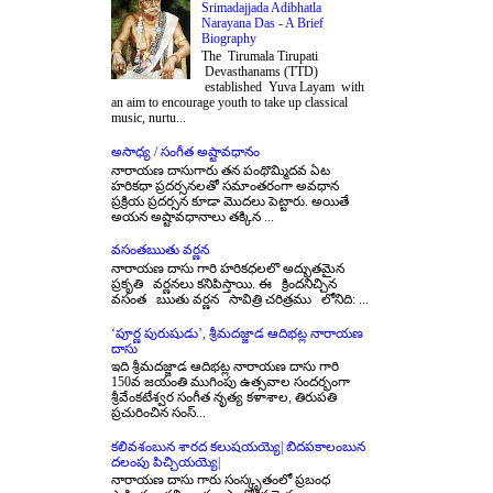
Srimadajjada Adibhatla
Narayana Das - A Brief
Biography
The Tirumala Tirupati
Devasthanams (TTD)
established Yuva Layam with
an aim to encourage youth to take up classical
music, nurtu...
అసాధ్య / సంగీత అష్టావధానం
నారాయణ దాసుగారు తన పంథొమ్మిదవ ఏట
హరికధా ప్రదర్సనలతో సమాంతరంగా అవధాన
ప్రక్రియ ప్రదర్సన కూడా మొదలు పెట్టారు. అయితే
అయన అష్టావధానాలు తక్కిన ...
వసంతఋతు వర్ణన
నారాయణ దాసు గారి హరికధలలొ అద్భుతమైన
ప్రకృతి వర్ణనలు కనిపిస్తాయి. ఈ క్రిందనిచ్చిన
వసంత ఋతు వర్ణన సావిత్రి చరిత్రము లోనిది: ...
‘పూర్ణ పురుషుడు’, శ్రీమదజ్జాడ ఆదిభట్ల నారాయణ
దాసు
ఇది శ్రీమదజ్జాడ ఆదిభట్ల నారాయణ దాసు గారి
150వ జయంతి ముగింపు ఉత్సవాల సందర్భంగా
శ్రీవేంకటేశ్వర సంగీత నృత్య కళాశాల, తిరుపతి
ప్రచురించిన సంస్...
కలివశంబున శారద కలుషయయ్యె| బిదపకాలంబున
దలంపు పిచ్చియయ్యె|
నారాయణ దాసు గారు సంస్కృతంలో ప్రబంధ