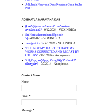
Adibhatla Narayana Dasa Keertana Gana Sudha
Part 8
ADIBHATLA NARAYANA DAS
శ్రీ ఆదిభట్ల నారాయణ దాసు గారి అసలు
వారసులెవరు?
- 9/12/2024
- VOXINDICA
Sri Harikathamrutham [Episode-
5]
- 4/8/2021
- VOXINDICA
Jagajjyothi – 3
- 4/1/2021
- VOXINDICA
‘IT IS NOT MY HABIT TO HAVE MY
WORKS CORRECTED AND RECAST BY
OTHERS’
- 9/21/2014
- Anonymous
'కుక్కపిల్ల', 'అగ్గిపుల్ల', 'సబ్బుబిళ్ళ' మీద రాసేదే
కవిత్వమా?
- 9/7/2014
- Anonymous
Contact Form
Name
Email
*
Message
*