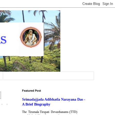
Featured Post
Srimadajjada Adibhatla Narayana Das -
A Brief Biography
The Tirumala Tirupati Devasthanams (TTD)