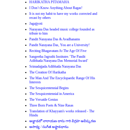
HARIKATHA PITAMAHA
I Don’t Know Anything About Ragas!
It is not my habit to have my works corrected and
recast by others
Jagajjyoti
Narayana Das headed music college founded as
tribute to him
Pandit Narayana Das & Avadhanams
Pandit Narayana Das, You are a University!
Reciting Bhagavatam At The Age Of Five
Sangeetha Jagruthi Institutes ‘The Pandit
Adibhatla Narayana Das Memorial Award’
Srimadajjada Adibhatla Narayana Das
The Creation Of Harikatha
The Man And The Encyclopaedic Range Of His
Interests
The Sesquicentennial Begins
The Sesquicentennial in America
The Versatile Genius
Three Born Poets & Nine Rasas
Translation of Khayyam's works released - The
Hindu
అజ్జాడలో నారాయణ దాసు గారి విగ్రహ ఆవిష్కరణ
అసాధ్య / సంగీత అష్టావధానం