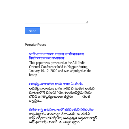
Popular Posts
आदिभट्ल नारायण दासस्य काशीशतकस्य
विश्लेषणात्मकम् अध्ययनम्
This paper was presented at the All–India
Oriental Conference held in Nagpur during
January 10-12, 2020 and was adjudged as the
best p...
ఆదిభట్ల నారాయణ దాసు గారిది ఏ మతం
ఆదిభట్ల నారాయణ దాసు గారిది ఏ మతం? ఆయన
మాటలలోనే వినండి! "చం: కలయందెత్తెడు మేను
దోచెడి జగత్కార్యంబులుం జిత్తసం చలత
న్వాస్తవ...
గణిత శాస్త్ర ఉపమానాలతో భగవంతుని పరిచయం
శాస్త్ర విజ్ఞానం తుదిమెట్టు వేదాంతమే. అందుకే ఏ
శాస్త్రంలోనైనా (కళలోలైనా) అత్యున్నత అర్హతగా డాక్టర్
ఆఫ్ ఫిలాసఫీ (పిహెచ్. డి.) పట్టా ఇస్తార...