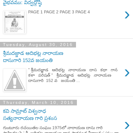
వైభవము: విద్వద్గోష్ఠి
›
PAGE 1 PAGE 2 PAGE 3 PAGE 4
Tuesday, August 30, 2016
శ్రీమదజ్జాడ ఆదిభట్ల నారాయణ
దాసుగారి 152వ జయంతి
›
" శ్రీమదజ్జాడ ఆదిభట్ల నారాయణ దాస కథా గాన
కళా పరిషత్ " శ్రీమదజ్జాడ ఆదిభట్ల నారాయణ
దాసుగారి 152 వ జయంతి ...
Thursday, March 10, 2016
కవి సామ్రాట్ విశ్వనాధ
›
సత్యనారాయణ గారి ప్రశంస
గుంటూరు రచయితల సంఘం 1975లో నారాయణ దాసు గారి
సాహిత్యంపై ' శ్రీ ఆదిభట్ల నారాయణ దాస సారస్వత నీరాజనం' (సం: డా.