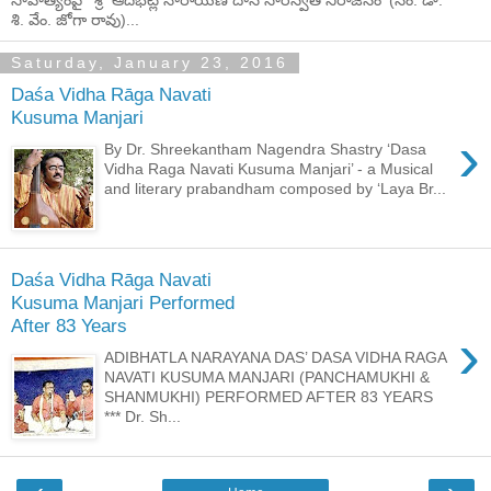
శి. వేం. జోగా రావు)...
Saturday, January 23, 2016
Daśa Vidha Rāga Navati
Kusuma Manjari
›
By Dr. Shreekantham Nagendra Shastry ‘Dasa
Vidha Raga Navati Kusuma Manjari’ - a Musical
and literary prabandham composed by ‘Laya Br...
Daśa Vidha Rāga Navati
Kusuma Manjari Performed
After 83 Years
›
ADIBHATLA NARAYANA DAS’ DASA VIDHA RAGA
NAVATI KUSUMA MANJARI (PANCHAMUKHI &
SHANMUKHI) PERFORMED AFTER 83 YEARS
*** Dr. Sh...