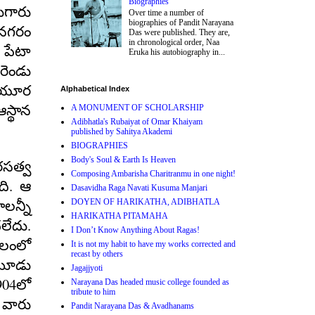
Biographies
ుగారు
Over time a number of
biographies of Pandit Narayana
నగరం
Das were published. They are,
in chronological order, Naa
 పేటా
Eruka his autobiography in...
ెండు
ీయూర
Alphabetical Index
A MONUMENT OF SCHOLARSHIP
ఆస్థాన
Adibhatla's Rubaiyat of Omar Khaiyam
published by Sahitya Akademi
BIOGRAPHIES
Body's Soul & Earth Is Heaven
సత్వ
Composing Ambarisha Charitranmu in one night!
.
ది
ఆ
Dasavidha Raga Navati Kusuma Manjari
DOYEN OF HARIKATHA, ADIBHATLA
న్నీ
HARIKATHA PITAMAHA
.
లేదు
I Don’t Know Anything About Ragas!
లంలో
It is not my habit to have my works corrected and
recast by others
మూడు
Jagajjyoti
904
Narayana Das headed music college founded as
లో
tribute to him
 వారు
Pandit Narayana Das & Avadhanams