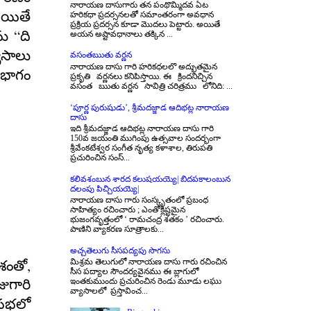
నారాయణ దాసుగారు తన పంథొమ్మిదవ ఏట
యితే
హరికధా ప్రదర్సనలతో సమాంతరంగా అవధాన
ప్రక్రియ ప్రదర్సన కూడా మొదలు పెట్టారు. అయితే
“
ను
ది
అయన అష్టావధానాలు తక్కిన ...
యాసాలు
వసంతఋతు వర్ణన
నారాయణ దాసు గారి హరికధలలొ అద్భుతమైన
 భాగం
ప్రకృతి వర్ణనలు కనిపిస్తాయి. ఈ క్రిందనిచ్చిన
వసంత ఋతు వర్ణన సావిత్రి చరిత్రము లోనిది: ...
‘పూర్ణ పురుషుడు’, శ్రీమదజ్జాడ ఆదిభట్ల నారాయణ
దాసు
ఇది శ్రీమదజ్జాడ ఆదిభట్ల నారాయణ దాసు గారి
150వ జయంతి ముగింపు ఉత్సవాల సందర్భంగా
శ్రీవేంకటేశ్వర సంగీత నృత్య కళాశాల, తిరుపతి
ప్రచురించిన సంస్...
కలివశంబున శారద కలుషయయ్యె| బిదపకాలంబున
దలంపు పిచ్చియయ్యె|
నారాయణ దాసు గారు సంస్కృతంలో ప్రబంధ
సాహిత్యం రచించారు ; ఎంతోక్లిష్టమైన
భుజంగవృత్తంలో ‘ రామచంద్ర శతకం ’ రచించారు.
పాణిని వ్యాకరణ సూత్రాలకు...
అచ్చతెలుగు సీసపద్యపు సొగసు
,
మిశ్రమ తెలుగులో నారాయణ దాసు గారు రచించిన
శంతో
సీస పద్యాల సౌందర్యవైనము ఈ బ్లాగులో
ఇంతకుముందు ప్రచురించిన రెండు మూడు లఘు
గారి
వ్యాసాలలో ప్రస్తావించ...
 సభలో