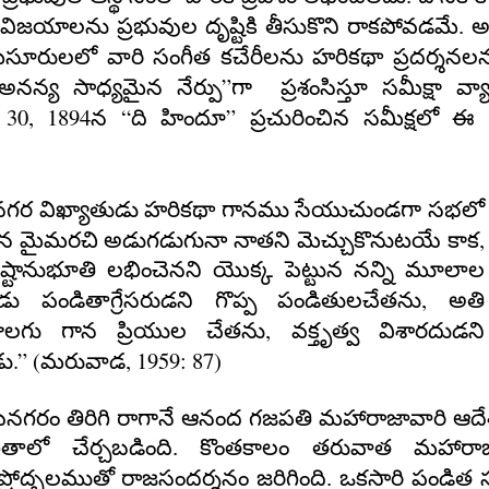
ిజయాలను ప్రభువుల దృష్టికి తీసుకొని రాకపోవడమే.
అ
ైసూరులలో వారి సంగీత కచేరీలను హరికథా ప్రదర్శనల
”
అనన్య సాధ్యమైన నేర్పు
గా
ప్రశంసిస్తూ సమీక్షా వ్
30, 1894
“
”
న
ది హిందూ
ప్రచురించిన సమీక్షలో ఈ
యనగర విఖ్యాతుడు హరికథా గానము సేయుచుండగా సభలో
,
 మైమరచి అడుగడుగునా నాతని మెచ్చుకొనుటయే కాక
్టానుభూతి లభించెనని యొక్క పెట్టున నన్ని మూలాల
,
ు పండితాగ్రేసరుడని గొప్ప పండితులచేతను
అతి
,
ులగు గాన ప్రియుల చేతను
వక్తృత్వ విశారదుడని
.”
(
, 1959: 87)
డు
మరువాడ
నగరం తిరిగి రాగానే ఆనంద గజపతి మహారాజావారి ఆదే
తాలో చేర్చబడింది. కొంతకాలం తరువాత మహారాజు
 ప్రోద్బలముతో రాజసందర్శనం జరిగింది.
ఒకసారి పండిత