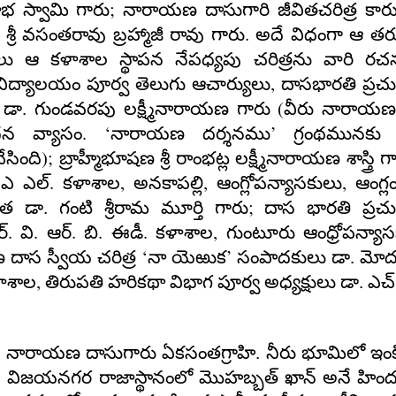
;
ాభ స్వామి గారు
నారాయణ దాసుగారి జీవితచరిత్ర కారులు
.
శ్రీ వసంతరావు బ్రహ్మాజీ రావు గారు
అదే విధంగా ఆ తర
లు ఆ కళాశాల స్థాపన నేపధ్యపు చరిత్రను
వారి రచ
,
్వవిద్యాలయం పూర్వ తెలుగు ఆచార్యులు
దాసభారతి ప్ర
(
డా. గుండవరపు లక్ష్మీనారాయణ
గారు
వీరు నారాయణ
.
‘
’
ధన వ్యాసం
నారాయణ దర్శనము
గ్రంథమునకు ఆ
);
ేసింది
బ్రాహ్మీభూషణ శ్రీ రాంభట్ల లక్ష్మీనారాయణ శాస్త్రి
గ
.
,
,
,
ఎ ఎల్
కళాశాల
అనకాపల్లి
ఆంగ్లోపన్యాసకులు
ఆంగ్లం
;
డా. గంటి శ్రీరామ మూర్తి
గారు
దాస భారతి ప్ర
.
.
.
.
.
,
్
వి
ఆర్
బి
ఈడీ
కళాశాల
గుంటూరు ఆంధ్రోపన్యా
‘
’
ణ దాస స్వీయ చరిత్ర
నా యెఱుక
సంపాదకులు డా. మోద
,
ళాశాల
తిరుపతి హరికథా విభాగ పూర్వ అధ్యక్షులు డా. ఎచ్
:
నారాయణ దాసుగారు ఏకసంతగ్రాహి. నీరు భూమిలో ఇంకి
విజయనగర రాజాస్థానంలో మొహబ్బత్ ఖాన్ అనే హిందుస