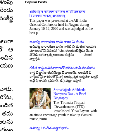
ళింపు
Popular Posts
రెండు
आदिभट्ल नारायण दासस्य काशीशतकस्य
विश्लेषणात्मकम् अध्ययनम्
కీర్ణ
This paper was presented at the All–India
Oriental Conference held in Nagpur during
January 10-12, 2020 and was adjudged as the
best p...
లుగా
ఆదిభట్ల నారాయణ దాసు గారిది ఏ మతం
ఆదిభట్ల నారాయణ దాసు గారిది ఏ మతం? ఆయన
’
ీ
ఆ
మాటలలోనే వినండి! "చం: కలయందెత్తెడు మేను
దోచెడి జగత్కార్యంబులుం జిత్తసం చలత
ించిన
న్వాస్తవ...
ారాయణ
గణిత శాస్త్ర ఉపమానాలతో భగవంతుని పరిచయం
శాస్త్ర విజ్ఞానం తుదిమెట్టు వేదాంతమే. అందుకే ఏ
శాస్త్రంలోనైనా (కళలోలైనా) అత్యున్నత అర్హతగా డాక్టర్
ఆఫ్ ఫిలాసఫీ (పిహెచ్. డి.) పట్టా ఇస్తార...
ంచారు.
Srimadajjada Adibhatla
Narayana Das - A Brief
,
లోను
Biography
The Tirumala Tirupati
పండిత
Devasthanams (TTD)
established Yuva Layam with
ను తమ
an aim to encourage youth to take up classical
music, nurtu...
రశంలను
అసాధ్య / సంగీత అష్టావధానం
కారణం