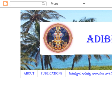
ABOUT
PUBLICATIONS
శ్రీమదజ్జాడ ఆదిభట్ల నారాయణ దాస