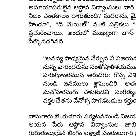
అసూయాపరులైన ఆస్థాన విద్వాంసులు వారి వ
?
,
నిజం ఎంతకాలం దాగుతుంది
మదరాసు
మ
”
,
“
”
“
హిందూ
ది మెయిల్
వంటి పత్రికలు
.
ప్రచురించాయి
అందులో ముఖ్యంగా జూన్
:
పేర్కొనదగినది
“
అనన్య సాధ్యమైన నేర్పున నీ విజ
నున్న వారందరును సంతోషాతిశయమున
హరికథాంతమున అరుదగుఁ గొప్ప విశిష
.
నుండి జనములు
శ్లాఘించిరి
అతడ
మనోహరమగు పాటకుడని సంగీతజ్ఞ
వక్తలచేతను వేనోళ్ళ పొగడబడుట కర్హు
దాసుగారు బెంగుళూరు పర్యటననుండి విజయ
ఆయన పేరు ఆస్థాన విద్వాంసుల జాబి
గురుతుల్యుడైన లింగం లక్ష్మాజీ పంతులుగారి