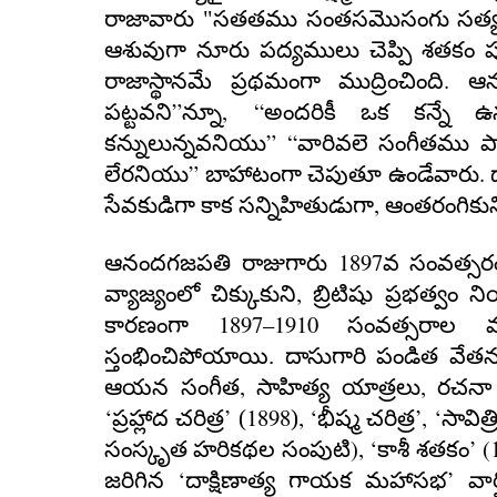
రాజావారు "సతతము సంతసమొసంగు సత్యవ్ర
ఆశువుగా నూరు పద్యములు చెప్పి శతకం పూర
.
రాజాస్థానమే ప్రథమంగా ముద్రించింది
ఆనం
”
,
“
పట్టవని
న్నూ
అందరికీ ఒక కన్నే ఉన
”
“
కన్నులున్నవనియు
వారివలె సంగీతము పా
”
.
లేరనియు
బాహాటంగా చెపుతూ ఉండేవారు
ద
,
సేవకుడిగా కాక సన్నిహితుడుగా
ఆంతరంగికుని
1897
ఆనందగజపతి రాజుగారు
వ సంవత్సర
,
వ్యాజ్యంలో చిక్కుకుని
బ్రిటిషు ప్రభత్వం
1897–1910
కారణంగా
సంవత్సరాల మధ్
స్తంభించిపోయాయి.
దాసుగారి పండిత వేతన
,
,
ఆయన సంగీత
సాహిత్య యాత్రలు
రచనా 
‘
’
1898
,
‘
’
, ‘
ప్రహ్లాద చరిత్ర
(
)
భీష్మ చరిత్ర
సావిత్ర
), ‘
’
(
సంస్కృత హరికథల సంపుటి
కాశీ శతకం
‘
’
జరిగిన
దాక్షిణాత్య గాయక మహాసభ
వార