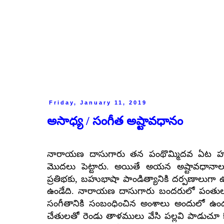
Friday, January 11, 2019
అసాధ్య / సంగీత అష్టావధానం
నారాయణ దాసుగారు తన పంథొమ్మిదవ ఏట హరిక
మొదలు పెట్టారు. అయితే అయన అష్టావధానాలు
,
ప్రతిభకు
బహుభాషా పాండిత్యానికి దర్పణాలుగా ఉ
ఉండేది. నారాయణ దాసుగారు బందరులో పంతులుగార
సంగీతానికి సంబంధించిన అంశాలు అందులో ఉ
చేతులతో రెండు తాళములు వేసి పల్లవి పాడుచూ 