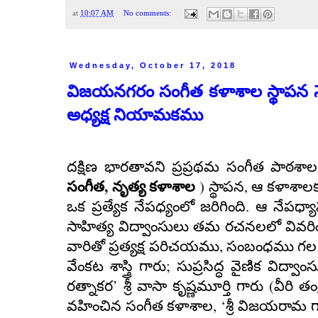
at
10:07 AM
No comments:
Wednesday, October 17, 2018
విజయనగరం సంగీత కళాశాల స్థాపన నే
అధ్యక్ష నియామకము
దక్షిణ భారతావని ప్రప్రథమ సంగీత పాఠశా
,
)
,
సంగీత
నృత్య కళాశాల
స్థాపన
ఆ కళాశాలకు
ఒక ప్రత్యేక నేపధ్యంలో జరిగింది. ఆ నేపధ్యాన
సాహిత్య విద్వాంసులు తమ
రచనలలో వివరి
,
వారితో ప్రత్యక్ష పరిచయము
సంబంధము గల 
;
వేంకట శాస్త్రి గారు
సుప్రసిద్ధ వైణిక విద్వా
’
(
రత్నాకర
శ్రీ వాసా కృష్ణమూర్తి గారు
వీరి త
, ‘
వహించిన సంగీత కళాశాల
శ్రీ విజయరామ 