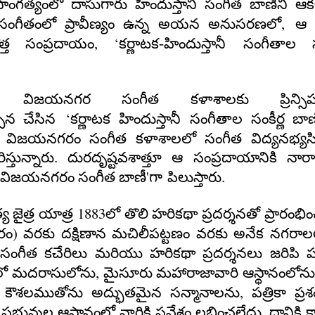
గత్యంలో దాసుగారు హిందుస్తానీ సంగీత బాణీని ఆక
,
క సంగీతంలో ప్రావీణ్యం ఉన్న అయన అనుసరణలో
ఆ 
, ‘
త్త సంప్రదాయం
కర్ణాటక-హిందుస్తానీ
సంగీతాల సం
 విజయనగర సంగీత కళాశాలకు ప్రిన్సిప
‘
న చేసిన
కర్ణాటక
హిందుస్తానీ
సంగీతాల సంకీర్ణ బాణ
విజయనగరం సంగీత కళాశాలలో సంగీత విద్యనభ్యస
స్తున్నారు. దురదృష్టవశాత్తూ ఆ సంప్రదాయానికి న
'
విజయనగరం సంగీత బాణీ
గా
పిలుస్తారు.
1883
 జైత్ర యాత్ర
లో తొలి హరికథా ప్రదర్శనతో
ప్రారంభి
)
రం
వరకు దక్షిణాన మచిలీపట్టణం వరకు అనేక నగరాల
,
సంగీత కచేరిలు మరియు హరికథా ప్రదర్శనలు జరిపి 
,
లో మదరాసులోను
మైసూరు మహారాజావారి ఆస్థానంలో
,
 కౌశలముతోను అద్భుతమైన సన్మానాలను
పత్రికా ప్
భువుల ఆస్థానంలో వారికి ప్రవేశం లభించలేదు. దానికి 