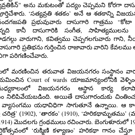
తికిన్" అను మకుటంతో పద్యం చెప్పమని కోరగా దాస
.
‘
’
్తిచేశారు
సత్యవ్రతి శతకం
అనే ఆ శతకాన్ని విజయ
“
దగజపతి ప్రభువువారు దాసుగారి గాత్రము
కోటా
,
్నది కానీ దాసుగారికి సంగీత
సాహిత్యములను ర
,
,
డగల్గు వారుగాని
కవిత్వము చెప్పగలగువారు గాని
న
ాసుగారి ప్రతిభను గుర్తించిన రాజావారు వారిని కేవలము 
గా పరిగణించేవారు.
ంలో మరణించిన తరువాత విజయనగరం సంస్థానం వార
Court of wards
 నియమించిన
యాజమాన్యంలోనికి వెళ్ళిం
యకాలంలో విజయనగరం ఆస్థాన కార్య కలాపాల
.
ం నిలిపివేయబడింది
అయితే దాసుగారందుకు చింతించ
.
వ్యాసంగము యధావిధిగా సాగుతూనే ఉన్నాయి
ఆ కా
’
1902
, ‘
’
(1910),
‘
’
(
ి చరిత్ర
(
)
తారకం
హరికథామృతము
1914)
.
1
మొదలగు గ్రంథములు రచించారు
బెంగుళూరులో
‘
’
్షికోత్సవంలో
రుక్మిణి కళ్యాణం
హరికథా గానం చేస్తూ