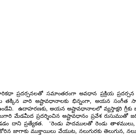
ధా ప్రదర్సనలతో సమాంతరంగా అవధాన ప్రక్రియ ప్రదర్సన
,
 తక్కిన
వారి అష్టావధానాలకు భిన్నంగా
అయన సంగీత సా
,
ండేవి.
ఉదాహరణకు
అయన అష్టావధానాలలో వ్యస్తాక్షరి గ్రీకు
ి మేడమీద ప్రదర్శించిన అష్టావధానం ప్రవేశ రుసుముతో జరి
‘
.
,
ండడం
దాని ప్రత్యేకత
రెండు పాదములతో రెండు తాళములు
,
,
కోరిన జాగాకు ముక్తాయిలు వేయుట
నలుగురకు తెలుగున
నలు