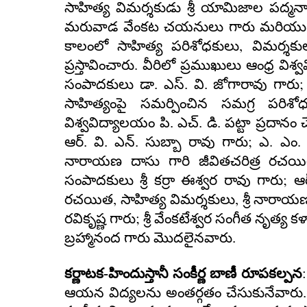
సాహిత్య విమర్శకుడు శ్రీ యామిజాల పద్మన
మరువాడ వేంకట చయనులు గారు
మరియు
,
కాలంలో సాహిత్య పరిశోధకులు
విమర్శకు
.
ప్రస్తావించారు
వీరిలో ప్రముఖులు ఆంధ్ర విశ
;
సంపాదకులు డా. ఎస్. వి. జోగారావు
గారు
సాహిత్యంపై సమర్పించిన సమగ్ర పరిశో
విశ్వవిద్యాలయం పి. ఎచ్. డి. పట్టా ప్రదానం చ
;
.
.
ఆర్. వి. ఎన్. సుబ్బా రావు
గారు
ఎ
ఎం
నారాయణ దాసు గారి జీవితచరిత్ర రచయిత 
;
సంపాదకులు శ్రీ కర్రా ఈశ్వర రావు
గారు
ఆర
,
,
రచయిత
సాహిత్య విమర్శకులు
శ్రీ నారాయ
;
రవికృష్ణ
గారు
శ్రీ వేంకటేశ్వర సంగీత నృత్య క
బ్రహ్మానంద
గారు మొదలైనవారు.
కర్ణాటక-హిందుస్తానీ సంకీర్ణ బాణీ రూపకల్పన
ఆయన విద్యలను అంతర్గతం చేసుకునేవారు.