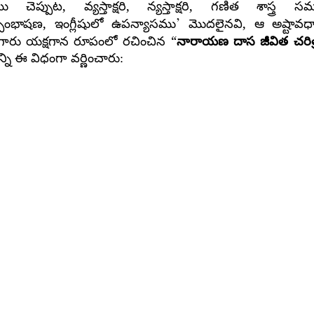
,
,
,
ు చెప్పుట
వ్యస్తాక్షరి
న్యస్తాక్షరి
గణిత శాస్త్ర సమ
’
,
,
్సంభాషణ
ఇంగ్లీషులో ఉపన్యాసము
మొదలైనవి
ఆ అష్టావధ
“
ాసుగారు యక్షగాన రూపంలో రచించిన
నారాయణ దాస జీవిత చరిత
ి ఈ విధంగా వర్ణించారు: