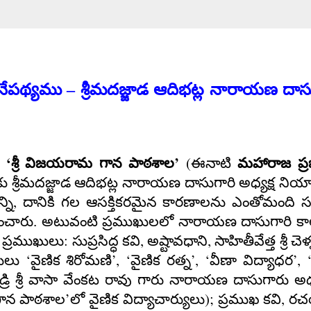
పథ్యము – శ్రీమదజ్జాడ ఆదిభట్ల నారాయణ దాసు
‘
’
(
ల
శ్రీ విజయరామ గాన పాఠశాల
ఈనాటి
మహారాజ
ప్ర
 శ్రీమదజ్జాడ ఆదిభట్ల నారాయణ దాసుగారి అధ్యక్ష ని
,
్ని
దానికి గల ఆసక్తికరమైన కారణాలను ఎంతోమంది స
ంచారు. అటువంటి ప్రముఖులలో నారాయణ దాసుగారి క
:
,
,
ప్రముఖులు
సుప్రసిద్ధ కవి
అష్టావధాని
సాహితీవేత్త శ్రీ చెళ
‘
’, ‘
’, ‘
’, 
ంసులు
వైణిక శిరోమణి
వైణిక రత్న
వీణా విద్యాధర
ండ్రి శ్రీ వాసా వేంకట రావు గారు నారాయణ
దాసుగారు అధ్
’
);
,
గాన పాఠశాల
లో వైణిక విద్యాచార్యులు
ప్రముఖ కవి
రచ