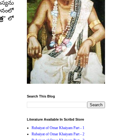
స్యను
ానంలో
”
్ర
లో
Search This Blog
Literature Available In Scribd Store
Rubaiyat of Omar Khaiyam Part - 1
Rubaiyat of Omar Khaiyam Part - 2