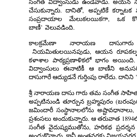
సంగీత విద్వాంసుడు ఉండేవాడు. అయన సాం
,
చేసుకున్నారు. దానితో
అప్పటికే కర్నాట
,
సంప్రదాయాల మేలుకలయికగా
ఒక కొ
’
బాణీ
వెలువడింది.
కాలక్రమేణా నారాయణ దాసుగారు
,
నియమితులయినపుడు
ఆయన రూపకల్ప
కళాశాల పాఠ్యప్రణాళికలో భాగం అయింది.
విద్వాంసులు ఈనాటికీ ఆ బాణీని అనుసరి
'
దాసుగారే ఆద్యుడనే గుర్తింపు రాలేదు. దానిని
శ్రీ నారాయణ దాసు గారు తమ సంగీత సాహిత్య
(
అప్పటినుండి తూర్పున బ్రహ్మపురం
బరంపు
జమిందారీ సంస్థానాలలోను అష్టావధానాలు
1894
ప్రశంసలు అందుకున్నారు.
ఆ తరువాత
,
సంగీత వైదుష్యముతోను
హరికథ ప్రదర్శన
అందుకొన్నారు.
కానీ అంతవరకు విజయనగర ప్ర