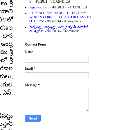
5]
- 4/8/2021
- VOXINDICA
 శ్రీ
Jagajjyothi – 3
- 4/1/2021
- VOXINDICA
ువాతి
‘IT IS NOT MY HABIT TO HAVE MY
WORKS CORRECTED AND RECAST BY
నలలో
OTHERS’
- 9/21/2014
- Anonymous
చురణల
'కుక్కపిల్ల', 'అగ్గిపుల్ల', 'సబ్బుబిళ్ళ' మీద రాసేదే
కవిత్వమా?
- 9/7/2014
- Anonymous
 దాస
ంధ్ర
Contact Form
;
ారు
శ్రీ
Name
లో శ్రీ
చురణల
Email
*
,
సకులు
ుగుల
Message
*
. ఎస్.
నట్టు
్తానీ