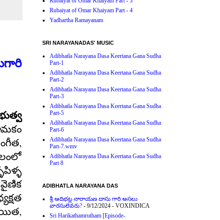
Rubaiyat of Omar Khaiyam Part - 3
Rubaiyat of Omar Khaiyam Part - 4
Yadhartha Ramayanam
SRI NARAYANADAS' MUSIC
Adibhatla Narayana Dasa Keertana Gana Sudha
గారి
Part-1
Adibhatla Narayana Dasa Keertana Gana Sudha
Part-2
Adibhatla Narayana Dasa Keertana Gana Sudha
Part-3
Adibhatla Narayana Dasa Keertana Gana Sudha
Part-5
భుత్వ
Adibhatla Narayana Dasa Keertana Gana Sudha
యామకం
Part-6
,
Adibhatla Narayana Dasa Keertana Gana Sudha
ంగీత
Part-7.wmv
ాలంలో
Adibhatla Narayana Dasa Keertana Gana Sudha
Part 8
్ళపిళ్ళ
‘
వైణిక
ADIBHATLA NARAYANA DAS
యక్షత
శ్రీ ఆదిభట్ల నారాయణ దాసు గారి అసలు
వారసులెవరు?
- 9/12/2024
- VOXINDICA
,
యిత
Sri Harikathamrutham [Episode-