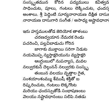
సంస్కృతమున కోరిన పద్యములు కవిత్వమ
,
,
,
సాధించుట
పూలు
గంటలు లెక్కించుట
ఛందస
అంశాలు. శ్రీ పెద్దింటి సూర్యనారాయణ దీక్షిత ద
నారాయణ దాసుగారి సంగీత / అసాధ్య అష్టావధానాన్న
ఇరు హస్తములతోడ జెరియోక తాళంబు
చరణద్వయాన నేమరక రెండు
,
పచరించి
పల్లవిబాడుచు గోరిన
జాగాకు ముక్తాయి సరిగా నిడుట
నయమొప్ప న్యస్తాక్షరియును వ్యస్తాక్షరి
,
ఆంగ్లంబులో నుపన్యాస
మవల
నల్వురకున్ దెల్గునన్ నల్వురకు సంస్కృ
,
తంబున వలయు వృత్తాల గైత
సంశయాంశంమ్ము శేముషీ శక్తితో బ
,
రిష్కరించుట
గంటలు లెక్కగొంట
మరియు ఛందస్సుతోడి సంభాషణంబు
వెలయు నష్టావధానంబు సలిపె నతడు