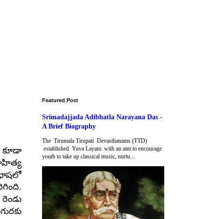
Featured Post
Srimadajjada Adibhatla Narayana Das -
A Brief Biography
The Tirumala Tirupati Devasthanams (TTD)
established Yuva Layam with an aim to encourage
 కూడా
youth to take up classical music, nurtu...
హిత్య
 భాషలో
గింది.
రెండు
గురకు