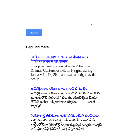
Popular Posts
आदिभट्ल नारायण दासस्य काशीशतकस्य
विश्लेषणात्मकम् अध्ययनम्
This paper was presented at the All–India
Oriental Conference held in Nagpur during
January 10-12, 2020 and was adjudged as the
best p...
ఆదిభట్ల నారాయణ దాసు గారిది ఏ మతం
ఆదిభట్ల నారాయణ దాసు గారిది ఏ మతం? ఆయన
మాటలలోనే వినండి! "చం: కలయందెత్తెడు మేను
దోచెడి జగత్కార్యంబులుం జిత్తసం చలత
న్వాస్తవ...
గణిత శాస్త్ర ఉపమానాలతో భగవంతుని పరిచయం
శాస్త్ర విజ్ఞానం తుదిమెట్టు వేదాంతమే. అందుకే ఏ
శాస్త్రంలోనైనా (కళలోలైనా) అత్యున్నత అర్హతగా డాక్టర్
ఆఫ్ ఫిలాసఫీ (పిహెచ్. డి.) పట్టా ఇస్తార...