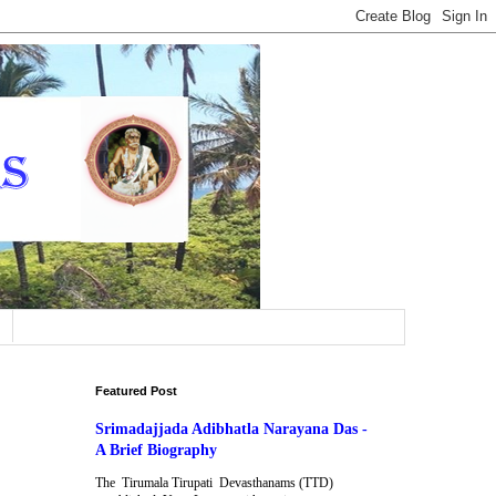
Featured Post
Srimadajjada Adibhatla Narayana Das -
A Brief Biography
The Tirumala Tirupati Devasthanams (TTD)