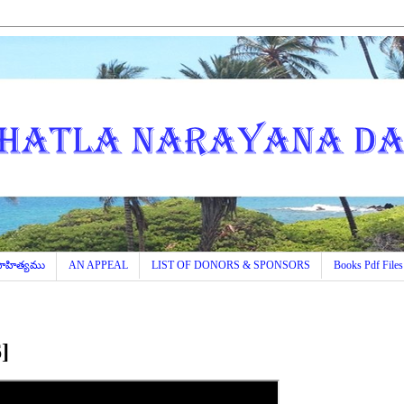
 సాహిత్యము
AN APPEAL
LIST OF DONORS & SPONSORS
Books Pdf Files
]