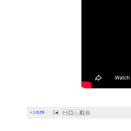
at
5:30 PM