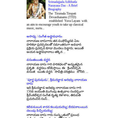
Srimadajjada Adibhatla
Narayana Das - A Brief
Biography
The Tirumala Tirupati
Devasthanams (TTD)
established Yuva Layam with
an aim to encourage youth to take up classical
music, nurtu...
అసాధ్య / సంగీత అష్టావధానం
నారాయణ దాసుగారు తన పంథొమ్మిదవ ఏట
హరికధా ప్రదర్సనలతో సమాంతరంగా అవధాన
ప్రక్రియ ప్రదర్సన కూడా మొదలు పెట్టారు. అయితే
అయన అష్టావధానాలు తక్కిన ...
వసంతఋతు వర్ణన
నారాయణ దాసు గారి హరికధలలొ అద్భుతమైన
ప్రకృతి వర్ణనలు కనిపిస్తాయి. ఈ క్రిందనిచ్చిన
వసంత ఋతు వర్ణన సావిత్రి చరిత్రము లోనిది: ...
‘పూర్ణ పురుషుడు’, శ్రీమదజ్జాడ ఆదిభట్ల నారాయణ
దాసు
ఇది శ్రీమదజ్జాడ ఆదిభట్ల నారాయణ దాసు గారి
150వ జయంతి ముగింపు ఉత్సవాల సందర్భంగా
శ్రీవేంకటేశ్వర సంగీత నృత్య కళాశాల, తిరుపతి
ప్రచురించిన సంస్...
కలివశంబున శారద కలుషయయ్యె| బిదపకాలంబున
దలంపు పిచ్చియయ్యె|
నారాయణ దాసు గారు సంస్కృతంలో ప్రబంధ