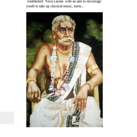
established Yuva Layam with an aim to encourage
youth to take up classical music, nurtu...