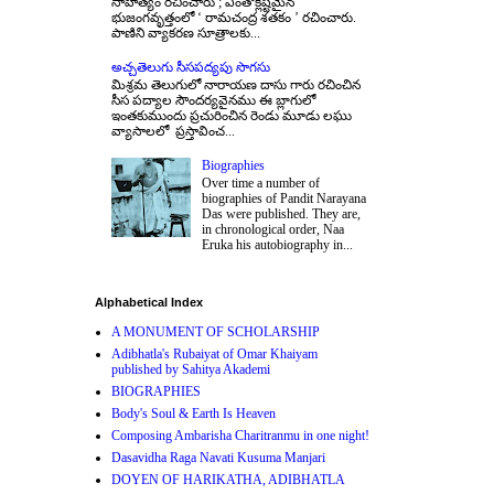
సాహిత్యం రచించారు ; ఎంతోక్లిష్టమైన
భుజంగవృత్తంలో ‘ రామచంద్ర శతకం ’ రచించారు.
పాణిని వ్యాకరణ సూత్రాలకు...
అచ్చతెలుగు సీసపద్యపు సొగసు
మిశ్రమ తెలుగులో నారాయణ దాసు గారు రచించిన
సీస పద్యాల సౌందర్యవైనము ఈ బ్లాగులో
ఇంతకుముందు ప్రచురించిన రెండు మూడు లఘు
వ్యాసాలలో ప్రస్తావించ...
Biographies
Over time a number of
biographies of Pandit Narayana
Das were published. They are,
in chronological order, Naa
Eruka his autobiography in...
Alphabetical Index
A MONUMENT OF SCHOLARSHIP
Adibhatla's Rubaiyat of Omar Khaiyam
published by Sahitya Akademi
BIOGRAPHIES
Body's Soul & Earth Is Heaven
Composing Ambarisha Charitranmu in one night!
Dasavidha Raga Navati Kusuma Manjari
DOYEN OF HARIKATHA, ADIBHATLA