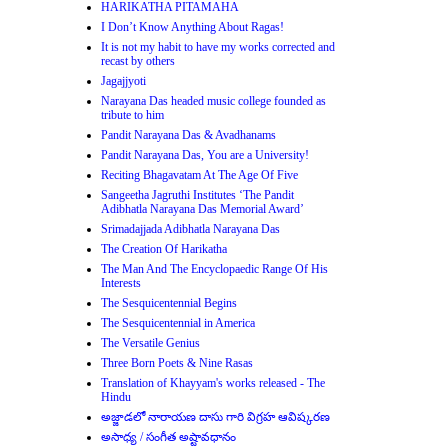
HARIKATHA PITAMAHA
I Don’t Know Anything About Ragas!
It is not my habit to have my works corrected and
recast by others
Jagajjyoti
Narayana Das headed music college founded as
tribute to him
Pandit Narayana Das & Avadhanams
Pandit Narayana Das, You are a University!
Reciting Bhagavatam At The Age Of Five
Sangeetha Jagruthi Institutes ‘The Pandit
Adibhatla Narayana Das Memorial Award’
Srimadajjada Adibhatla Narayana Das
The Creation Of Harikatha
The Man And The Encyclopaedic Range Of His
Interests
The Sesquicentennial Begins
The Sesquicentennial in America
The Versatile Genius
Three Born Poets & Nine Rasas
Translation of Khayyam's works released - The
Hindu
అజ్జాడలో నారాయణ దాసు గారి విగ్రహ ఆవిష్కరణ
అసాధ్య / సంగీత అష్టావధానం