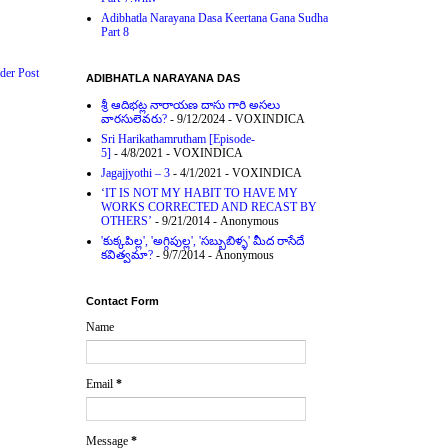
Adibhatla Narayana Dasa Keertana Gana Sudha
Part 8
der Post
ADIBHATLA NARAYANA DAS
శ్రీ ఆదిభట్ల నారాయణ దాసు గారి అసలు
వారసులెవరు?
- 9/12/2024
- VOXINDICA
Sri Harikathamrutham [Episode-
5]
- 4/8/2021
- VOXINDICA
Jagajjyothi – 3
- 4/1/2021
- VOXINDICA
‘IT IS NOT MY HABIT TO HAVE MY
WORKS CORRECTED AND RECAST BY
OTHERS’
- 9/21/2014
- Anonymous
'కుక్కపిల్ల', 'అగ్గిపుల్ల', 'సబ్బుబిళ్ళ' మీద రాసేదే
కవిత్వమా?
- 9/7/2014
- Anonymous
Contact Form
Name
Email
*
Message
*