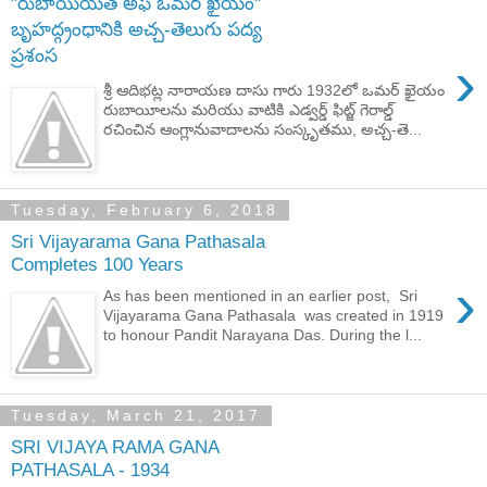
"రుబాయియత్ అఫ్ ఒమర్ ఖైయం"
బృహద్గ్రంధానికి అచ్చ-తెలుగు పద్య
ప్రశంస
›
శ్రీ ఆదిభట్ల నారాయణ దాసు గారు 1932లో ఒమర్ ఖైయం
రుబాయీలను మరియు వాటికి ఎడ్వర్డ్ ఫిట్జ్ గెరాల్డ్
రచించిన ఆంగ్లానువాదాలను సంస్కృతము, అచ్చ-తె...
Tuesday, February 6, 2018
Sri Vijayarama Gana Pathasala
Completes 100 Years
›
As has been mentioned in an earlier post, Sri
Vijayarama Gana Pathasala was created in 1919
to honour Pandit Narayana Das. During the l...
Tuesday, March 21, 2017
SRI VIJAYA RAMA GANA
PATHASALA - 1934