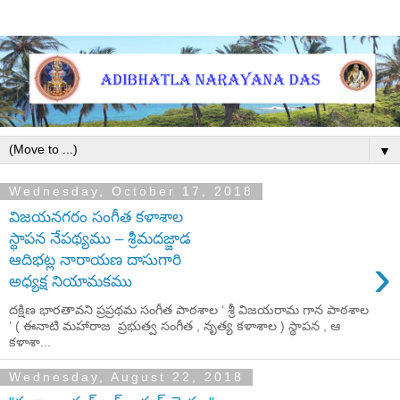
▼
Wednesday, October 17, 2018
విజయనగరం సంగీత కళాశాల
స్థాపన నేపథ్యము – శ్రీమదజ్జాడ
›
ఆదిభట్ల నారాయణ దాసుగారి
అధ్యక్ష నియామకము
దక్షిణ భారతావని ప్రప్రథమ సంగీత పాఠశాల ‘ శ్రీ విజయరామ గాన పాఠశాల
’ ( ఈనాటి మహారాజ ప్రభుత్వ సంగీత , నృత్య కళాశాల ) స్థాపన , ఆ
కళాశా...
Wednesday, August 22, 2018